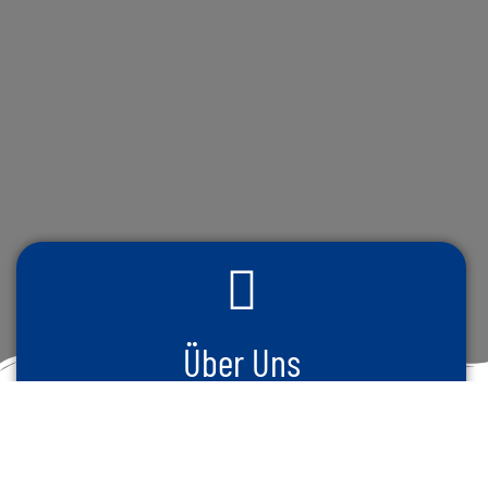
Über Uns
Ein Blick in die Geschichte des Niederhainer
Karnevalsclubs – von der Gründung 1965 bis heute.