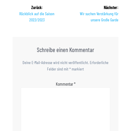
Beitragsnavigation
Zurück:
Nächster:
Vorheriger
Rückblick auf die Saison
Nächster
Wir suchen Verstärkung für
Beitrag:
2022/2023
Beitrag:
unsere Große Garde
Schreibe einen Kommentar
Deine E-Mail-Adresse wird nicht veröffentlicht.
Erforderliche
Felder sind mit
*
markiert
Kommentar
*