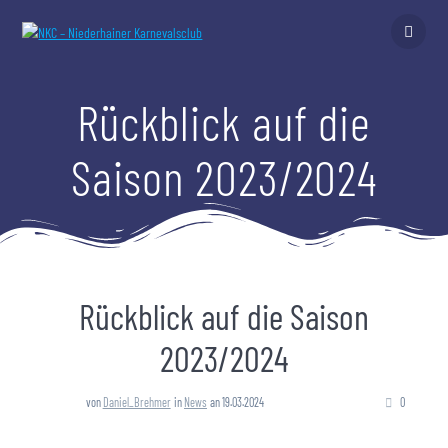
Zum
Inhalt
springen
Rückblick auf die
Saison 2023/2024
Rückblick auf die Saison
2023/2024
von
Daniel_Brehmer
in
News
an 19.03.2024
0